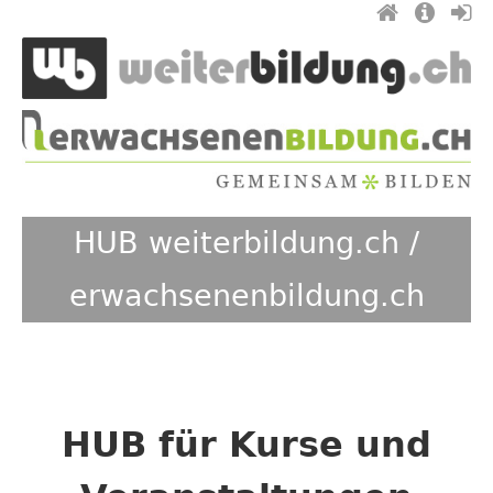
Jump
to
navigation
HUB weiterbildung.ch /
erwachsenenbildung.ch
Back
to
top
HUB für Kurse und