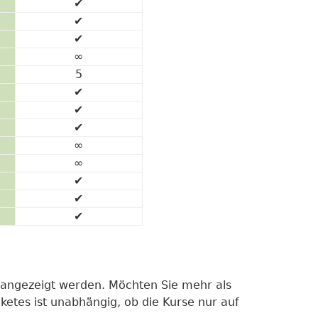
✔
✔
✔
∞
5
✔
✔
✔
∞
∞
✔
✔
✔
h angezeigt werden. Möchten Sie mehr als
ketes ist unabhängig, ob die Kurse nur auf