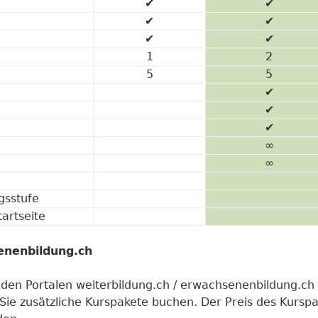
✔
✔
✔
✔
✔
✔
1
2
5
5
✔
✔
✔
∞
∞
gsstufe
artseite
enenbildung.ch
f den Portalen weiterbildung.ch / erwachsenenbildung.c
Sie zusätzliche Kurspakete buchen. Der Preis des Kurspa