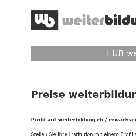
Jump
to
navigation
HUB we
Back
Back
to
to
top
top
Preise weiterbildu
Profil auf weiterbildung.ch / erwachs
Stellen Sie Ihre Institution mit einem Prof